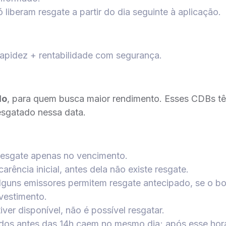
 liberam resgate a partir do dia seguinte à aplicação.
apidez + rentabilidade com segurança.
do
, para quem busca maior rendimento. Esses CDBs t
resgatado nessa data.
 resgate apenas no vencimento.
carência inicial, antes dela não existe resgate.
lguns emissores permitem resgate antecipado, se o bo
nvestimento.
ver disponível, não é possível resgatar.
dos antes das 14h caem no mesmo dia; após esse horá