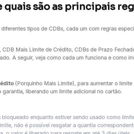
 quais são as principais reg
 diferentes tipos de CDBs, cada um com regras específ
a, CDB Mais Limite de Crédito, CDBs de Prazo Fecha
pado. A seguir, veja como cada um funciona e como inv
rédito
(Porquinho Mais Limite), para aumentar o limite 
garantia, liberando um limite adicional no cartão.
ca bloqueado enquanto estiver sendo usado como limite
imite, não é possível resgatar a quantia correspondent
, o valor é liberado para resgate em até 3 dias úteis.