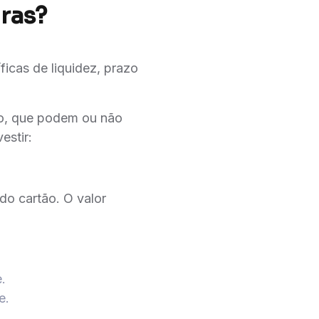
ras?
icas de liquidez, prazo
do, que podem ou não
estir:
do cartão. O valor
.
e.