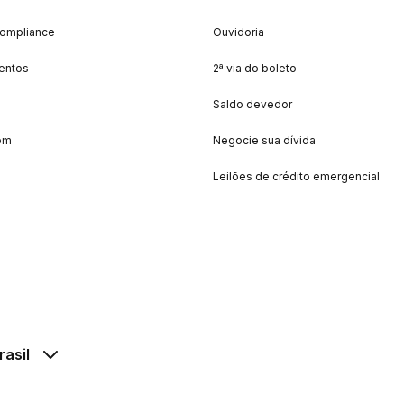
Compliance
Ouvidoria
entos
2ª via do boleto
Saldo devedor
om
Negocie sua dívida
Leilões de crédito emergencial
rasil