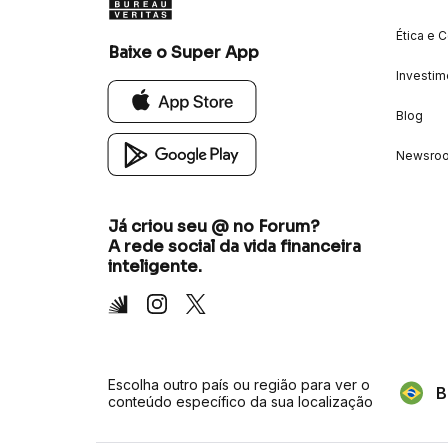
Ética e 
Baixe o Super App
Investim
Blog
Newsro
Já criou seu @ no Forum?
A rede social da vida financeira
inteligente.
Inter
Instagram
X
Escolha outro país ou região para ver o
B
conteúdo específico da sua localização