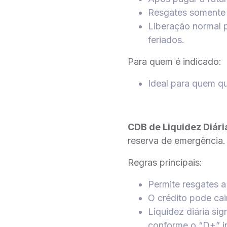
Resgates somente e
Liberação normal p
feriados.
Para quem é indicado:
Ideal para quem qu
CDB de Liquidez Diári
reserva de emergência.
Regras principais:
Permite resgates 
O crédito pode ca
Liquidez diária sig
conforme o “D+” i