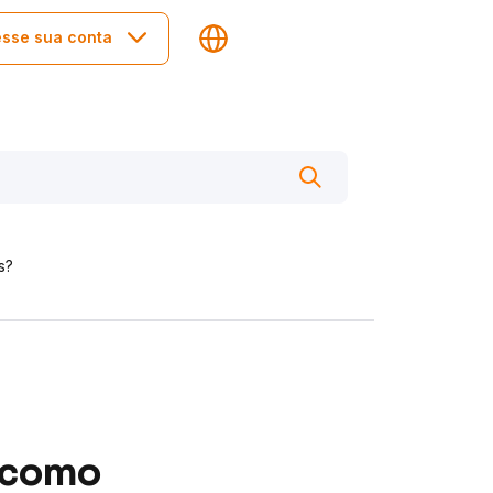
sse sua conta
s?
, como