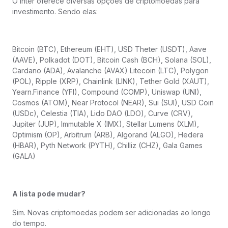
O Inter oferece diversas opções de criptomoedas para
investimento. Sendo elas:
Bitcoin (BTC), Ethereum (EHT), USD Theter (USDT), Aave
(AAVE), Polkadot (DOT), Bitcoin Cash (BCH), Solana (SOL),
Cardano (ADA), Avalanche (AVAX) Litecoin (LTC), Polygon
(POL), Ripple (XRP), Chainlink (LINK), Tether Gold (XAUT),
Yearn.Finance (YFI), Compound (COMP), Uniswap (UNI),
Cosmos (ATOM), Near Protocol (NEAR), Sui (SUI), USD Coin
(USDc), Celestia (TIA), Lido DAO (LDO), Curve (CRV),
Jupiter (JUP), Immutable X (IMX), Stellar Lumens (XLM),
Optimism (OP), Arbitrum (ARB), Algorand (ALGO), Hedera
(HBAR), Pyth Network (PYTH), Chilliz (CHZ), Gala Games
(GALA)
A lista pode mudar?
Sim. Novas criptomoedas podem ser adicionadas ao longo
do tempo.