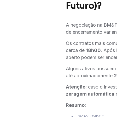
Futuro)?
A negociação na BM&F (
de encerramento varian
Os contratos mais co
cerca de
18h00
. Após 
aberto podem ser encer
Alguns ativos possue
até aproximadamente
Atenção:
caso o invest
zeragem automática
c
Resumo:
Início: 09h00