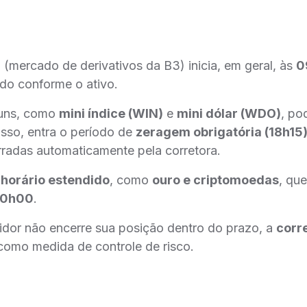
mercado de derivativos da B3) inicia, em geral, às
0
do conforme o ativo.
muns, como
mini índice (WIN)
e
mini dólar (WDO)
, po
isso, entra o período de
zeragem obrigatória (18h15
radas automaticamente pela corretora.
m
horário estendido
, como
ouro e criptomoedas
, qu
20h00
.
idor não encerre sua posição dentro do prazo, a
corre
omo medida de controle de risco.