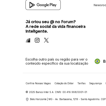
Newsro
Já criou seu @ no Forum?
A rede social da vida financeira
inteligente.
Inter
Instagram
X
Escolha outro país ou região para ver o
B
conteúdo específico da sua localização
Confira Nossas Vagas
Cotação do Dólar
Tarifas
Segurança
©
2025 Banco Inter S.A. CNPJ: 00.416.968/0001-01
Belo Horizonte | MG - Av. Barbacena, 1219 - Santo Agostinho.
CEP: