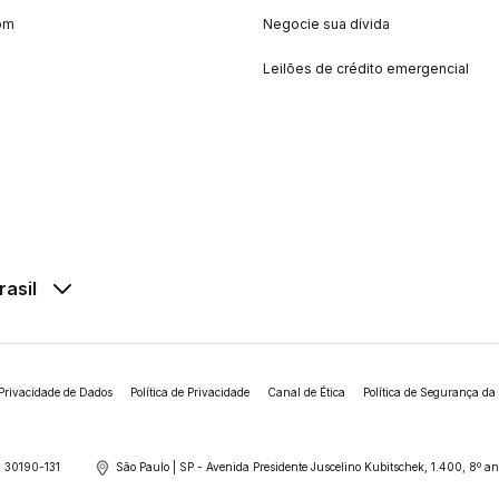
om
Negocie sua dívida
Leilões de crédito emergencial
rasil
Privacidade de Dados
Política de Privacidade
Canal de Ética
Política de Segurança da
 30190-131
São Paulo | SP - Avenida Presidente Juscelino Kubitschek, 1.400, 8º 