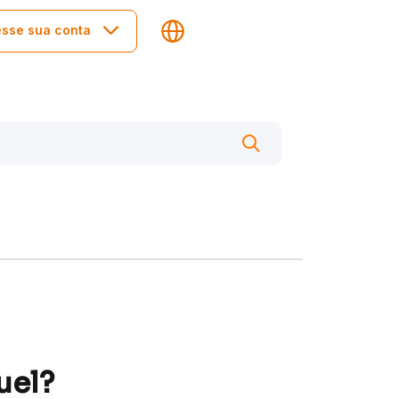
sse sua conta
uel?