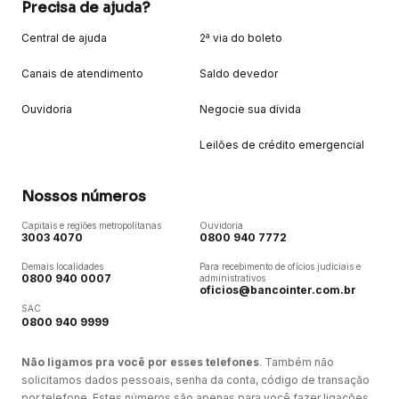
Precisa de ajuda?
Central de ajuda
2ª via do boleto
Canais de atendimento
Saldo devedor
Ouvidoria
Negocie sua dívida
Leilões de crédito emergencial
Nossos números
Capitais e regiões metropolitanas
Ouvidoria
3003 4070
0800 940 7772
Demais localidades
Para recebimento de ofícios judiciais e
0800 940 0007
administrativos
oficios@bancointer.com.br
SAC
0800 940 9999
Não ligamos pra você por esses telefones
. Também não
solicitamos dados pessoais, senha da conta, código de transação
por telefone. Estes números são apenas para você fazer ligações