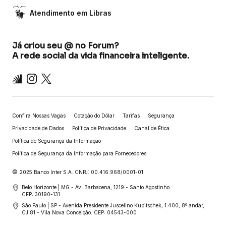
Atendimento em Libras
Já criou seu @ no Forum?
A rede social da vida financeira inteligente.
Inter
Instagram
X
Confira Nossas Vagas
Cotação do Dólar
Tarifas
Segurança
Privacidade de Dados
Política de Privacidade
Canal de Ética
Política de Segurança da Informação
Política de Segurança da Informação para Fornecedores
©
2025 Banco Inter S.A. CNPJ: 00.416.968/0001-01
Belo Horizonte | MG - Av. Barbacena, 1219 - Santo Agostinho.
CEP: 30190-131
São Paulo | SP - Avenida Presidente Juscelino Kubitschek, 1.400, 8º andar,
CJ 81 - Vila Nova Conceição. CEP: 04543-000