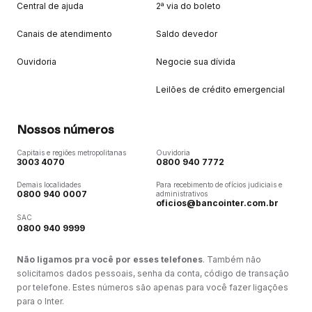
Central de ajuda
2ª via do boleto
Canais de atendimento
Saldo devedor
Ouvidoria
Negocie sua dívida
Leilões de crédito emergencial
Nossos números
Capitais e regiões metropolitanas
Ouvidoria
3003 4070
0800 940 7772
Demais localidades
Para recebimento de ofícios judiciais e
0800 940 0007
administrativos
oficios@bancointer.com.br
SAC
0800 940 9999
Não ligamos pra você por esses telefones
. Também não
solicitamos dados pessoais, senha da conta, código de transação
por telefone. Estes números são apenas para você fazer ligações
para o Inter.