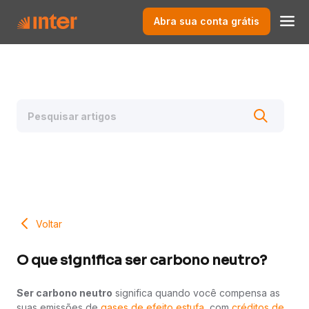
Abra sua conta grátis
Voltar
O que significa ser carbono neutro?
Ser carbono neutro
significa quando você compensa as
suas emissões de
gases de efeito estufa
, com
créditos de