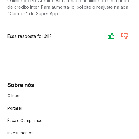
O limite do Pix Crédito está atrelado ao limite do seu cartão
de crédito Inter. Para aumentá-lo, solicite o reajuste na aba
"Cartões" do Super App.
Essa resposta foi útil?
Sobre nós
O Inter
Portal RI
Ética e Compliance
Investimentos