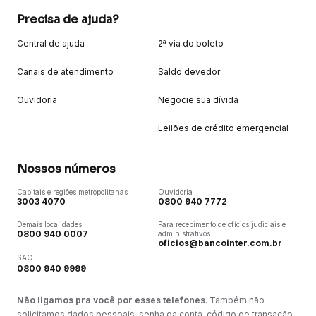
Precisa de ajuda?
Central de ajuda
2ª via do boleto
Canais de atendimento
Saldo devedor
Ouvidoria
Negocie sua dívida
Leilões de crédito emergencial
Nossos números
Capitais e regiões metropolitanas
Ouvidoria
3003 4070
0800 940 7772
Demais localidades
Para recebimento de ofícios judiciais e
0800 940 0007
administrativos
oficios@bancointer.com.br
SAC
0800 940 9999
Não ligamos pra você por esses telefones
. Também não
solicitamos dados pessoais, senha da conta, código de transação