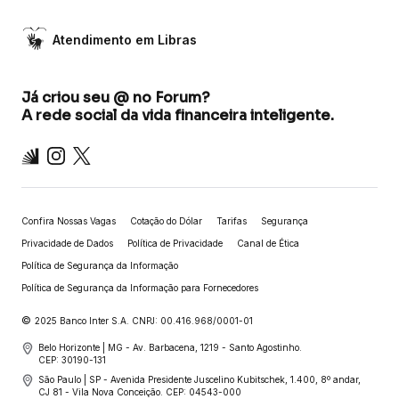
Atendimento em Libras
Já criou seu @ no Forum?
A rede social da vida financeira inteligente.
Inter
Instagram
X
Confira Nossas Vagas
Cotação do Dólar
Tarifas
Segurança
Privacidade de Dados
Política de Privacidade
Canal de Ética
Política de Segurança da Informação
Política de Segurança da Informação para Fornecedores
©
2025 Banco Inter S.A. CNPJ: 00.416.968/0001-01
Belo Horizonte | MG - Av. Barbacena, 1219 - Santo Agostinho.
CEP: 30190-131
São Paulo | SP - Avenida Presidente Juscelino Kubitschek, 1.400, 8º andar,
CJ 81 - Vila Nova Conceição. CEP: 04543-000