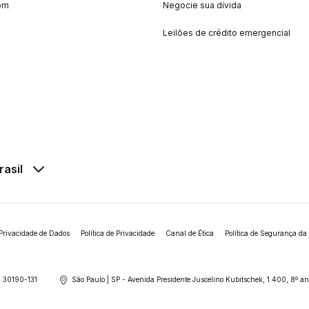
om
Negocie sua dívida
Leilões de crédito emergencial
rasil
Privacidade de Dados
Política de Privacidade
Canal de Ética
Política de Segurança da
 30190-131
São Paulo | SP - Avenida Presidente Juscelino Kubitschek, 1.400, 8º 