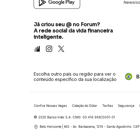
Newsro
Já criou seu @ no Forum?
A rede social da vida financeira
inteligente.
Inter
Instagram
X
Escolha outro país ou região para ver o
B
conteúdo específico da sua localização
Confira Nossas Vagas
Cotação do Dólar
Tarifas
Segurança
©
2025 Banco Inter S.A. CNPJ: 00.416.968/0001-01
Belo Horizonte | MG - Av. Barbacena, 1219 - Santo Agostinho.
CEP: