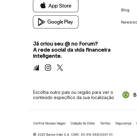
Blog
Newsro
Já criou seu @ no Forum?
A rede social da vida financeira
inteligente.
Inter
Instagram
X
Escolha outro país ou região para ver o
B
conteúdo específico da sua localização
Confira Nossas Vagas
Cotação do Dólar
Tarifas
Segurança
©
2025 Banco Inter S.A. CNPJ: 00.416.968/0001-01