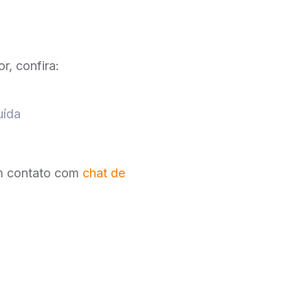
r, confira:
uída
 em contato com
chat de