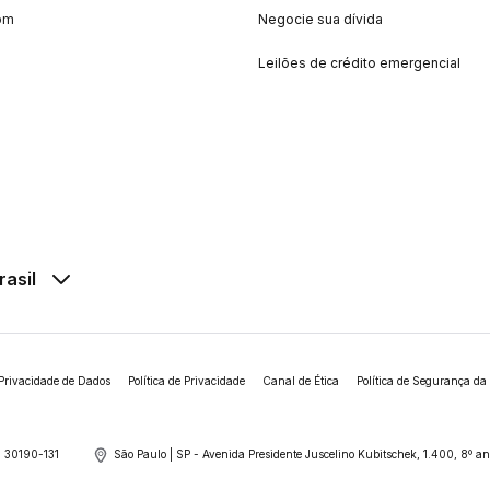
om
Negocie sua dívida
Leilões de crédito emergencial
rasil
Privacidade de Dados
Política de Privacidade
Canal de Ética
Política de Segurança da
 30190-131
São Paulo | SP - Avenida Presidente Juscelino Kubitschek, 1.400, 8º 