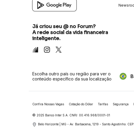
Newsro
Já criou seu @ no Forum?
A rede social da vida financeira
inteligente.
Inter
Instagram
X
Escolha outro país ou região para ver o
B
conteúdo específico da sua localização
Confira Nossas Vagas
Cotação do Dólar
Tarifas
Segurança
©
2025 Banco Inter S.A. CNPJ: 00.416.968/0001-01
Belo Horizonte | MG - Av. Barbacena, 1219 - Santo Agostinho.
CEP: