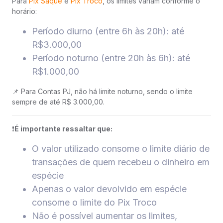
Para
Pix Saque
e
Pix Troco
, os limites variam conforme o
horário:
Período diurno (entre 6h às 20h): até
R$3.000,00
Período noturno (entre 20h às 6h): até
R$1.000,00
📌 Para Contas PJ, não há limite noturno, sendo o limite
sempre de até R$ 3.000,00.
❗️
É importante ressaltar que:
O valor utilizado consome o limite diário de
transações de quem recebeu o dinheiro em
espécie
Apenas o valor devolvido em espécie
consome o limite do Pix Troco
Não é possível aumentar os limites,