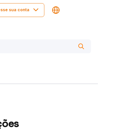
sse sua conta
ções