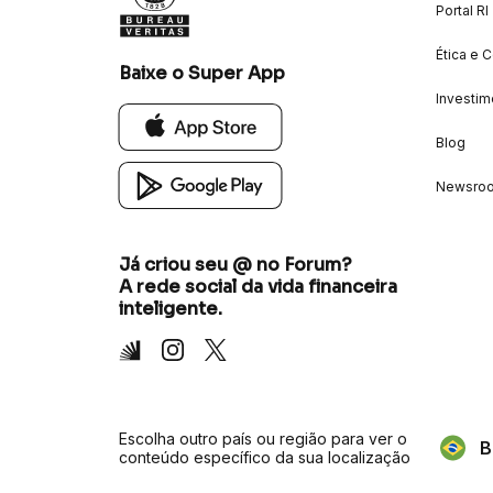
Portal RI
Ética e 
Baixe o Super App
Investim
Blog
Newsro
Já criou seu @ no Forum?
A rede social da vida financeira
inteligente.
Inter
Instagram
X
Escolha outro país ou região para ver o
B
conteúdo específico da sua localização