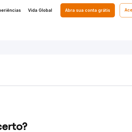
Ace
periências
Vida Global
Abra sua conta grátis
certo?