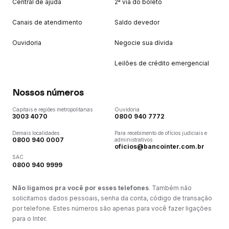
Central de ajuda
2ª via do boleto
Canais de atendimento
Saldo devedor
Ouvidoria
Negocie sua dívida
Leilões de crédito emergencial
Nossos números
Capitais e regiões metropolitanas
Ouvidoria
3003 4070
0800 940 7772
Demais localidades
Para recebimento de ofícios judiciais e
0800 940 0007
administrativos
oficios@bancointer.com.br
SAC
0800 940 9999
Não ligamos pra você por esses telefones
. Também não
solicitamos dados pessoais, senha da conta, código de transação
por telefone. Estes números são apenas para você fazer ligações
para o Inter.