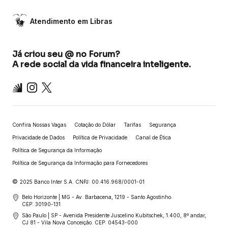
Atendimento em Libras
Já criou seu @ no Forum?
A rede social da vida financeira inteligente.
Inter
Instagram
X
Confira Nossas Vagas
Cotação do Dólar
Tarifas
Segurança
Privacidade de Dados
Política de Privacidade
Canal de Ética
Política de Segurança da Informação
Política de Segurança da Informação para Fornecedores
©
2025 Banco Inter S.A. CNPJ: 00.416.968/0001-01
Belo Horizonte | MG - Av. Barbacena, 1219 - Santo Agostinho.
CEP: 30190-131
São Paulo | SP - Avenida Presidente Juscelino Kubitschek, 1.400, 8º andar,
CJ 81 - Vila Nova Conceição. CEP: 04543-000