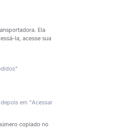
ransportadora. Ela
essá-la, acesse sua
edidos"
e depois em "Acessar
 número copiado no