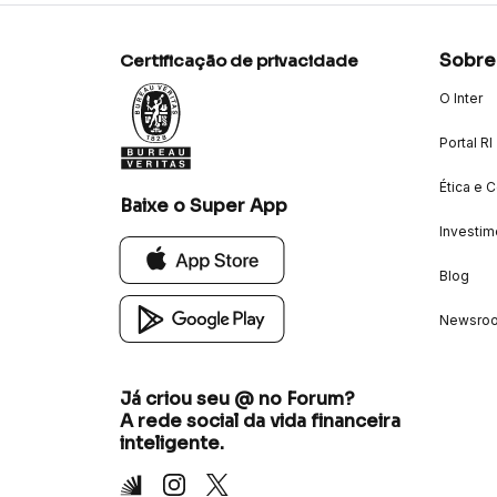
Sobre
Certificação de privacidade
O Inter
Portal RI
Ética e 
Baixe o Super App
Investim
Blog
Newsro
Já criou seu @ no Forum?
A rede social da vida financeira
inteligente.
Inter
Instagram
X