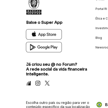
Portal RI
Ética e 
Baixe o Super App
Investim
Blog
Newsro
Já criou seu @ no Forum?
A rede social da vida financeira
inteligente.
Inter
Instagram
X
Escolha outro país ou região para ver o
B
conteúdo específico da sua localização