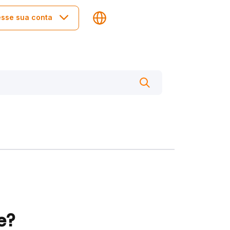
sse sua conta
e?