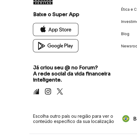
Ética e 
Baixe o Super App
Investim
Blog
Newsro
Já criou seu @ no Forum?
A rede social da vida financeira
inteligente.
Inter
Instagram
X
Escolha outro país ou região para ver o
B
conteúdo específico da sua localização