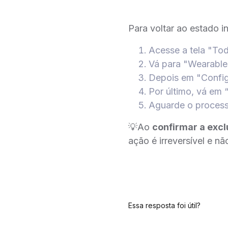
Para voltar ao estado i
Acesse a tela "To
Vá para "Wearabl
Depois em "Conf
Por último, vá em 
Aguarde o proces
💡Ao
confirmar a exc
ação é irreversível e n
Essa resposta foi útil?