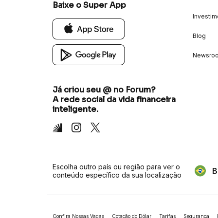
Baixe o Super App
Investim
Blog
Newsro
Já criou seu @ no Forum?
A rede social da vida financeira
inteligente.
Inter
Instagram
X
Escolha outro país ou região para ver o
B
conteúdo específico da sua localização
Confira Nossas Vagas
Cotação do Dólar
Tarifas
Segurança