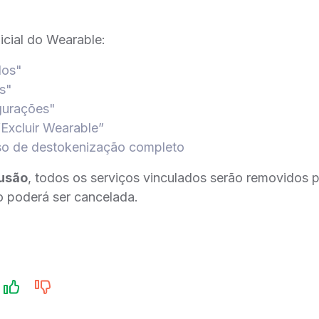
nicial do Wearable:
dos"
es"
igurações"
“Excluir Wearable”
so de destokenização completo
lusão
, todos os serviços vinculados serão removidos
ão poderá ser cancelada.