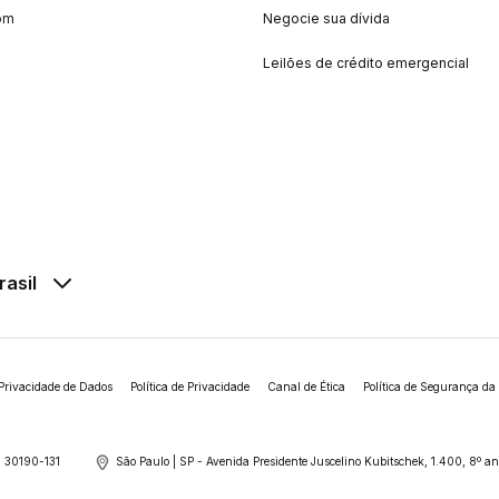
om
Negocie sua dívida
Leilões de crédito emergencial
rasil
Privacidade de Dados
Política de Privacidade
Canal de Ética
Política de Segurança da
 30190-131
São Paulo | SP - Avenida Presidente Juscelino Kubitschek, 1.400, 8º 