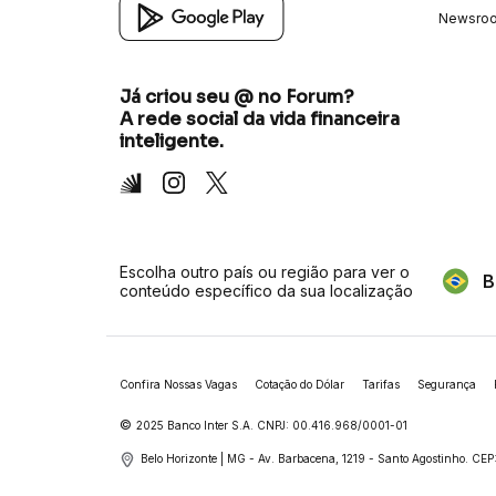
Newsro
Já criou seu @ no Forum?
A rede social da vida financeira
inteligente.
Inter
Instagram
X
Escolha outro país ou região para ver o
B
conteúdo específico da sua localização
Confira Nossas Vagas
Cotação do Dólar
Tarifas
Segurança
©
2025 Banco Inter S.A. CNPJ: 00.416.968/0001-01
Belo Horizonte | MG - Av. Barbacena, 1219 - Santo Agostinho.
CEP: