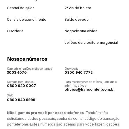
Central de ajuda
2ª via do boleto
Canais de atendimento
Saldo devedor
Ouvidoria
Negocie sua dívida
Leilões de crédito emergencial
Nossos números
Capitais e regiões metropolitanas
Ouvidoria
3003 4070
0800 940 7772
Demais localidades
Para recebimento de ofícios judiciais e
0800 940 0007
administrativos
oficios@bancointer.com.br
SAC
0800 940 9999
Não ligamos pra você por esses telefones
. Também não
solicitamos dados pessoais, senha da conta, código de transação
por telefone. Estes números são apenas para você fazer ligações