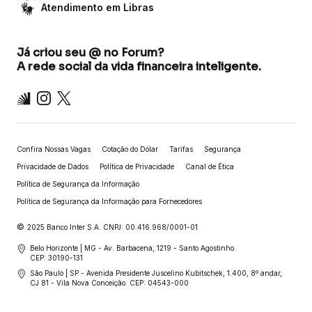
Atendimento em Libras
Já criou seu @ no Forum?
A rede social da vida financeira inteligente.
Inter
Instagram
X
Confira Nossas Vagas
Cotação do Dólar
Tarifas
Segurança
Privacidade de Dados
Política de Privacidade
Canal de Ética
Política de Segurança da Informação
Política de Segurança da Informação para Fornecedores
©
2025 Banco Inter S.A. CNPJ: 00.416.968/0001-01
Belo Horizonte | MG - Av. Barbacena, 1219 - Santo Agostinho.
CEP: 30190-131
São Paulo | SP - Avenida Presidente Juscelino Kubitschek, 1.400, 8º andar,
CJ 81 - Vila Nova Conceição. CEP: 04543-000