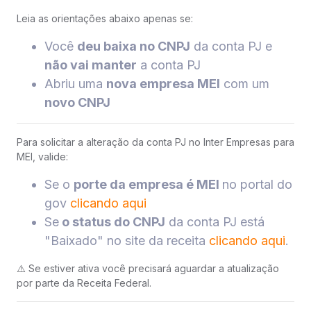
Leia as orientações abaixo apenas se:
Você
deu baixa no CNPJ
da conta PJ e
não vai manter
a conta PJ
Abriu uma
nova empresa MEI
com um
novo CNPJ
Para solicitar a alteração da conta PJ no Inter Empresas para
MEI, valide:
Se o
porte da empresa é MEI
no portal do
gov
clicando aqui
Se
o status do CNPJ
da conta PJ está
"Baixado" no site da receita
clicando aqui
.
⚠️ Se estiver ativa você precisará aguardar a atualização
por parte da Receita Federal.